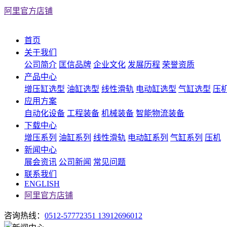
阿里官方店铺
首页
关于我们
公司简介
匡信品牌
企业文化
发展历程
荣誉资质
产品中心
增压缸选型
油缸选型
线性滑轨
电动缸选型
气缸选型
压
应用方案
自动化设备
工程装备
机械装备
智能物流装备
下载中心
增压系列
油缸系列
线性滑轨
电动缸系列
气缸系列
压机
新闻中心
展会资讯
公司新闻
常见问题
联系我们
ENGLISH
阿里官方店铺
咨询热线：
0512-57772351 13912696012