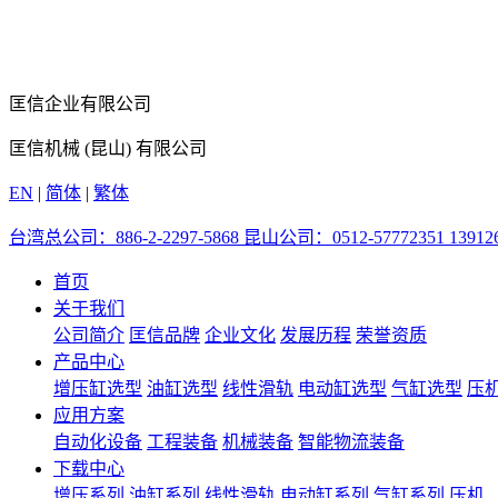
匡信企业有限公司
匡信机械 (昆山) 有限公司
EN
|
简体
|
繁体
台湾总公司：886-2-2297-5868 昆山公司：0512-57772351 139126
首页
关于我们
公司简介
匡信品牌
企业文化
发展历程
荣誉资质
产品中心
增压缸选型
油缸选型
线性滑轨
电动缸选型
气缸选型
压
应用方案
自动化设备
工程装备
机械装备
智能物流装备
下载中心
增压系列
油缸系列
线性滑轨
电动缸系列
气缸系列
压机